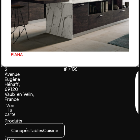
PIANA
2
Avenue
Eugène
Hénaff,
69120
Vaulx‑en‑Velin,
France
Voir
la
carte
Produits
Canapés
Tables
Cuisine
Menu