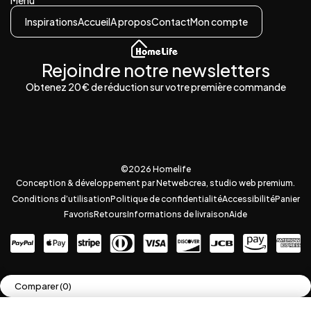
Inspirations
Accueil
A propos
Contact
Mon compte
Rejoindre notre newsletters
Obtenez 20 € de réduction sur votre première commande
©2026 Homelife
Conception & développement par Netwebcrea, studio web premium.
Conditions d’utilisation
Politique de confidentialité
Accessibilité
Panier
Favoris
Retours
Informations de livraison
Aide
Comparer
(0)