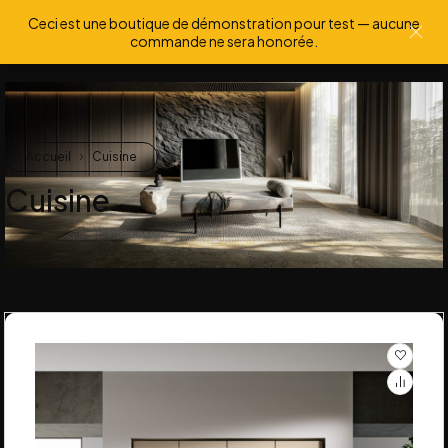
Ceci est une boutique de démonstration pour test — aucune
0
0
commande ne sera honorée.
Accueil
Cuisine
Cuisine