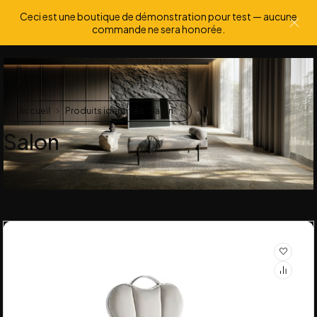
Ceci est une boutique de démonstration pour test — aucune
0
0
commande ne sera honorée.
Accueil
Produits identifiés “Salon”
Salon