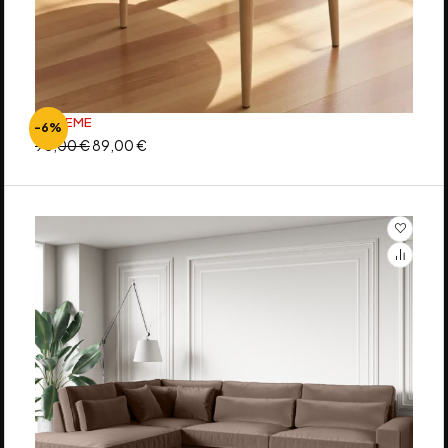
BOHEME
-6%
95,00
€
89,00
€