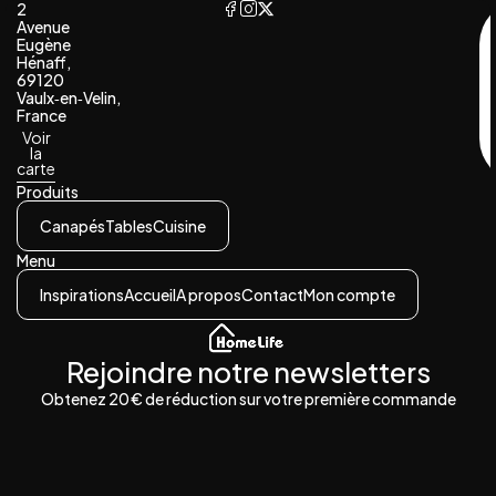
2
Avenue
Eugène
Hénaff,
69120
Vaulx‑en‑Velin,
France
Voir
la
carte
Produits
Canapés
Tables
Cuisine
Menu
Inspirations
Accueil
A propos
Contact
Mon compte
Rejoindre notre newsletters
Obtenez 20 € de réduction sur votre première commande