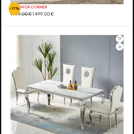
BANGKOK CORNER
-17%
1 799,00
€
1 499,00
€