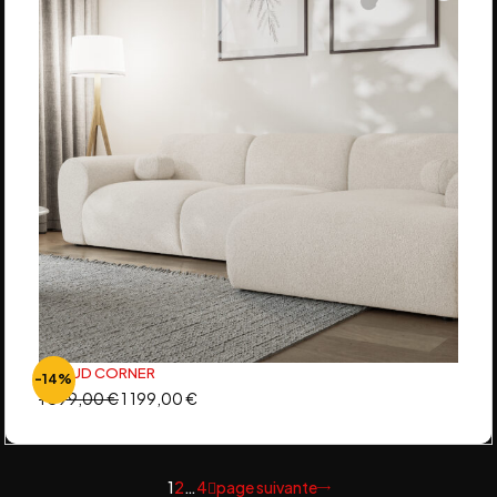
CLOUD CORNER
-14%
1 399,00
€
1 199,00
€
1
2
…
4
page suivante