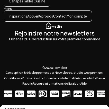
Canapés
Tables
Cuisine
Menu
Inspirations
Accueil
A propos
Contact
Mon compte
Rejoindre notre newsletters
Obtenez 20 € de réduction sur votre première commande
©2026 Homelife
Conception & développement par Netwebcrea, studio web premium.
Conditions d’utilisation
Politique de confidentialité
Accessibilité
Panier
Favoris
Retours
Informations de livraison
Aide
Comparer
(0)