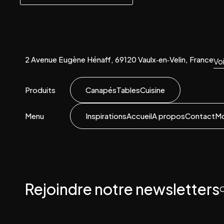
2 Avenue Eugène Hénaff, 69120 Vaulx‑en‑Velin, France
Voi
Produits
Canapés
Tables
Cuisine
Menu
Inspirations
Accueil
A propos
Contact
M
Rejoindre notre newsletters
O