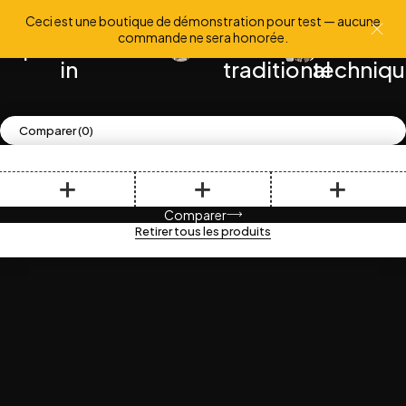
Ceci est une boutique de démonstration pour test — aucune
commande ne sera honorée.
Specializes
handcrafted
furniture,
blending
woodwo
in
traditional
techniqu
Comparer
(0)
Comparer
Retirer tous les produits