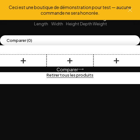
Ceci est une boutique de démonstration pour test — aucune
commande ne sera honorée.
120 cm
300 cm
85 cm
90 cm
165 lg
Length
Width
Height
Depth
Weight
Comparer
(0)
Comparer
Retirer tous les produits