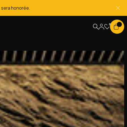
 sera honorée.
0
0