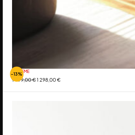
BOHEME
-13%
1 499,00
€
1 298,00
€