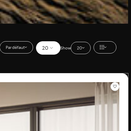
Par défaut
Show
20