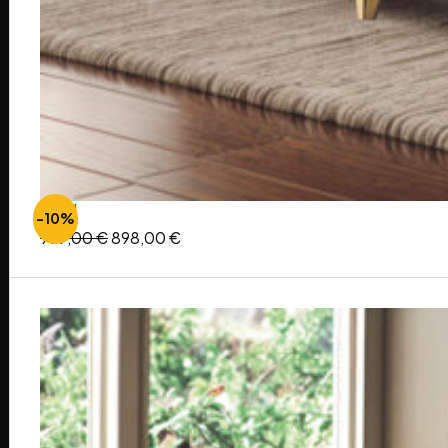
ALVIN
-10%
999,00
€
898,00
€