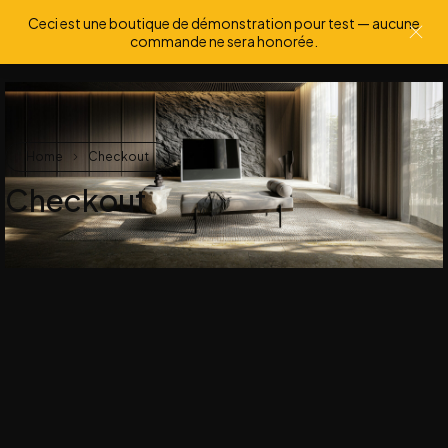
Ceci est une boutique de démonstration pour test — aucune
0
0
commande ne sera honorée.
Home
Checkout
Checkout