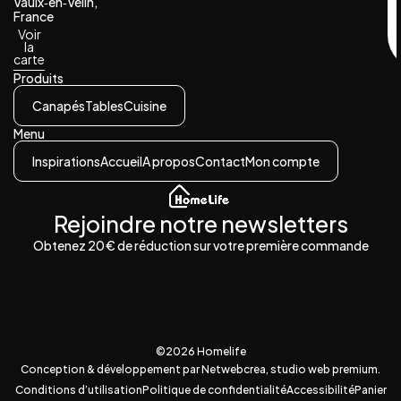
Vaulx‑en‑Velin,
France
Voir
la
carte
Produits
Canapés
Tables
Cuisine
Menu
Inspirations
Accueil
A propos
Contact
Mon compte
Rejoindre notre newsletters
Obtenez 20 € de réduction sur votre première commande
©2026 Homelife
Conception & développement par Netwebcrea, studio web premium.
Conditions d’utilisation
Politique de confidentialité
Accessibilité
Panier