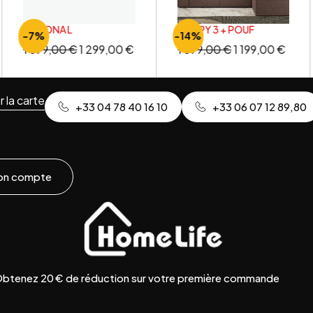
ARIZONA L
POPPY 3 + POUF
-7%
-14%
1 399,00
€
1 299,00
€
1 399,00
€
1 199,00
€
r la carte
+33 04 78 40 16 10
+33 06 07 12 89,80
on compte
btenez 20 € de réduction sur votre première commande