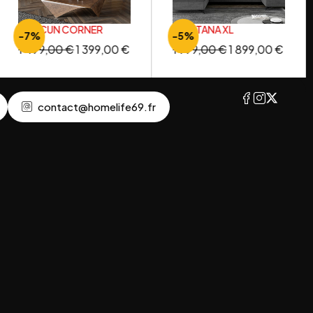
CANCUN CORNER
MONTANA XL
-7%
-5%
1 499,00
€
1 399,00
€
1 999,00
€
1 899,00
€
contact@homelife69.fr