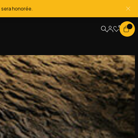
 sera honorée.
0
0