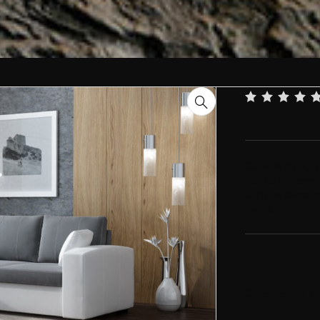
Canapé d’angle 
confortable en 
surface de couc
facile.
Ajouter aux fa