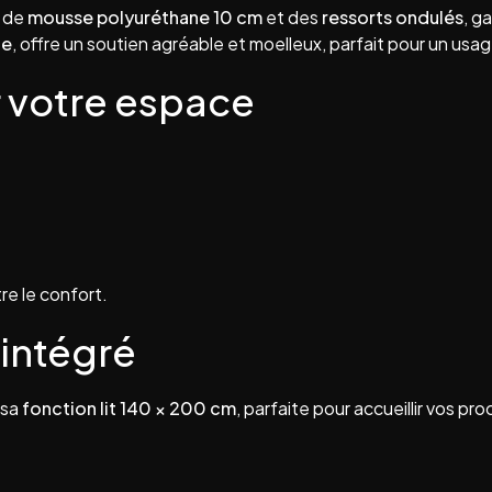
e de
mousse polyuréthane 10 cm
et des
ressorts ondulés
, g
ne
, offre un soutien agréable et moelleux, parfait pour un usa
 votre espace
re le confort.
intégré
 sa
fonction lit 140 × 200 cm
, parfaite pour accueillir vos p