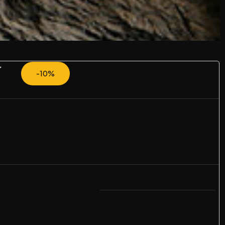
899,00
€
0 avis
-10%
999,00
€
convertible avec coffre, au design moderne et fonctionnel. Assise
mousse 28 kg/m³ avec ressorts ondulés, dossier moelleux et
hage 140×200 cm. Tissu et coloris personnalisables, entretien
voris
Ajouter au comparateur
Code produit
ATOS-CORNER-3
Disponibilité du produit
En stock