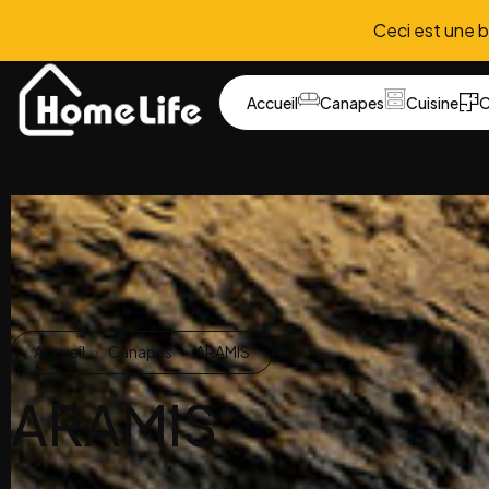
Ceci est une 
Accueil
Canapes
Cuisine
C
Accueil
Canapés
ARAMIS
ARAMIS