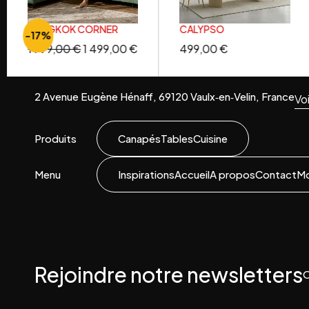
BANGKOK CORNER
CALYPSO
-17%
1 799,00
€
1 499,00
€
499,00
€
2 Avenue Eugène Hénaff, 69120 Vaulx‑en‑Velin, France
Voi
Produits
Canapés
Tables
Cuisine
Menu
Inspirations
Accueil
A propos
Contact
M
Rejoindre notre newsletters
O