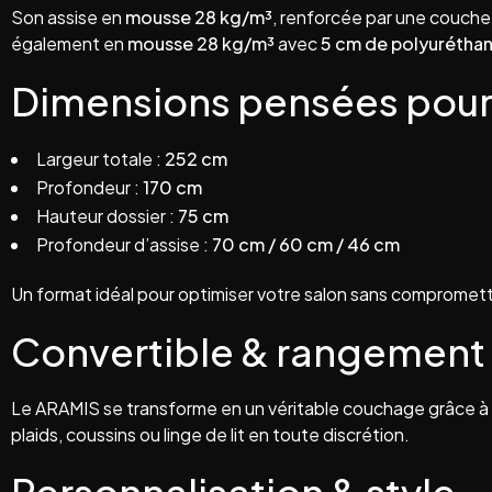
Son assise en
mousse 28 kg/m³
, renforcée par une couch
également en
mousse 28 kg/m³
avec
5 cm de polyurétha
Dimensions pensées pour
Largeur totale :
252 cm
Profondeur :
170 cm
Hauteur dossier :
75 cm
Profondeur d’assise :
70 cm / 60 cm / 46 cm
Un format idéal pour optimiser votre salon sans compromett
Convertible & rangement 
Le ARAMIS se transforme en un véritable couchage grâce à
plaids, coussins ou linge de lit en toute discrétion.