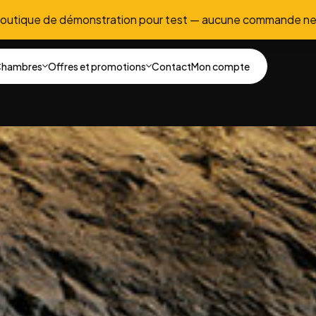
boutique de démonstration pour test — aucune commande ne
hambres
Offres et promotions
Contact
Mon compte