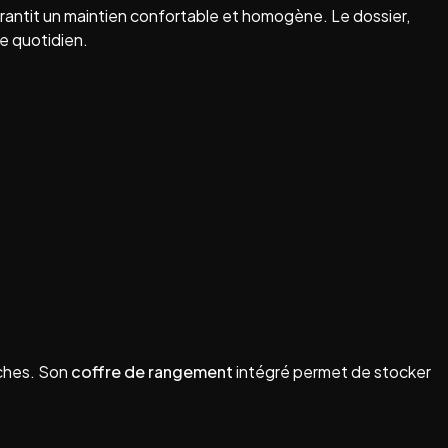
arantit un maintien confortable et homogène. Le dossier,
ge quotidien.
roches. Son
coffre de rangement
intégré permet de stocker