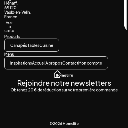
Hénaff,
69120
Vaulx‑en‑Velin,
France
Voir
la
carte
Produits
Canapés
Tables
Cuisine
Menu
Inspirations
Accueil
A propos
Contact
Mon compte
Rejoindre notre newsletters
Obtenez 20 € de réduction sur votre première commande
©2026 Homelife