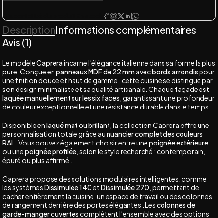
Disponibilité du produit
En stock
Description
Informations complémentaires
Avis (1)
Le modèle
Caprera
incarne l’élégance italienne dans sa forme la plus
pure. Conçue en
panneaux MDF de 22 mm
avec
bords arrondis
pour
une finition douce et haut de gamme , cette cuisine se distingue par
son design minimaliste et sa qualité artisanale. Chaque façade est
laquée manuellement sur les six faces
, garantissant une profondeur
de couleur exceptionnelle et une résistance durable dans le temps .
Disponible en
laqué mat ou brillant
, la collection Caprera offre une
personnalisation totale grâce au
nuancier complet des couleurs
RAL
. Vous pouvez également choisir entre une
poignée extérieure
ou une
poignée profilée
, selon le style recherché : contemporain,
épuré ou plus affirmé .
Caprera propose des solutions modulaires intelligentes, comme
les systèmes
Dissimulée 140
et
Dissimulée 270
, permettant de
cacher entièrement la cuisine, un espace de travail ou des colonnes
de rangement derrière des portes élégantes . Les
colonnes de
garde-manger ouvertes
complètent l’ensemble avec des options