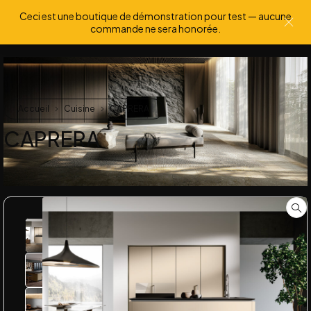
Ceci est une boutique de démonstration pour test — aucune
0
0
commande ne sera honorée.
Accueil
Cuisine
CAPRERA
CAPRERA