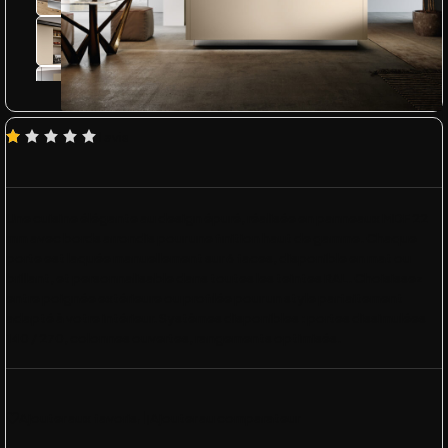
1 avis
Une cuisine élégante au design épuré, réalisée en panneaux MDF 22
mm avec bords arrondis pour une finition haut de gamme. Chaque
porte est
laquée manuellement sur 6 faces
, disponible en
mat ou
brillant
, et personnalisable dans
toutes les teintes RAL
. Choisissez
entre
poignée extérieure
ou
profilée
pour un style parfaitement
adapté à votre intérieur. Systèmes disponibles :
portes dissimulées
140 / 270
, colonnes ouvertes, rangements optimisés.
Ajouter aux favoris
Ajouter au comparateur