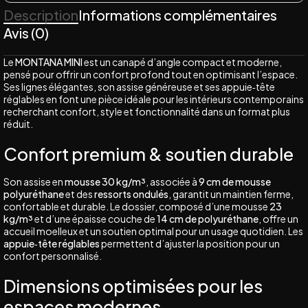
Description
Informations complémentaires
Avis (0)
Le
MONTANA MINI
est un canapé d’angle compact et moderne,
pensé pour offrir un confort profond tout en optimisant l’espace.
Ses lignes élégantes, son assise généreuse et ses appuie‑tête
réglables en font une pièce idéale pour les intérieurs contemporains
recherchant confort, style et fonctionnalité dans un format plus
réduit.
Confort premium & soutien durable
Son assise en
mousse 30 kg/m³
, associée à
9 cm de mousse
polyuréthane
et des
ressorts ondulés
, garantit un maintien ferme,
confortable et durable. Le dossier, composé d’une mousse
23
kg/m³
et d’une épaisse couche de
14 cm de polyuréthane
, offre un
accueil moelleux et un soutien optimal pour un usage quotidien. Les
appuie‑tête réglables
permettent d’ajuster la position pour un
confort personnalisé.
Dimensions optimisées pour les
espaces modernes