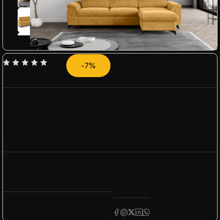
1 299,00
€
0 avis
-7%
1 399,00
€
Canapé d’angle compact avec appuie‑tête réglables, assise 30
kg/m³ et fonction convertible avec coffre. Design moderne, tissu
personnalisable et entretien facile. Un modèle confortable et
pratique pour optimiser l’espace.
Ajouter aux favoris
Ajouter au comparateur
Code produit
ATOS-CORNER-9
Disponibilité du produit
En stock