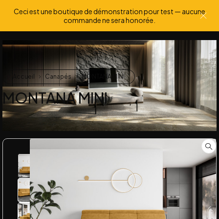
Ceci est une boutique de démonstration pour test — aucune
0
0
commande ne sera honorée.
Accueil
Canapés
MONTANA MINI
MONTANA MINI