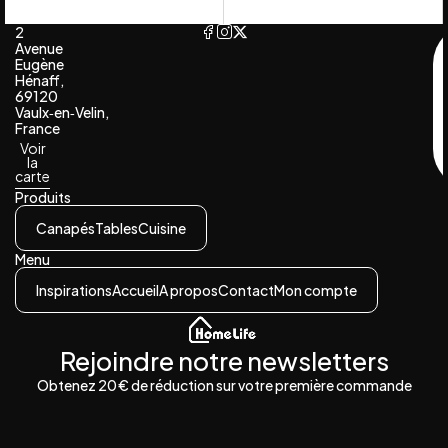
2
Avenue
Eugène
Hénaff,
69120
Vaulx‑en‑Velin,
France
Voir
la
carte
Produits
Canapés
Tables
Cuisine
Menu
Inspirations
Accueil
A propos
Contact
Mon compte
Rejoindre notre newsletters
Obtenez 20 € de réduction sur votre première commande