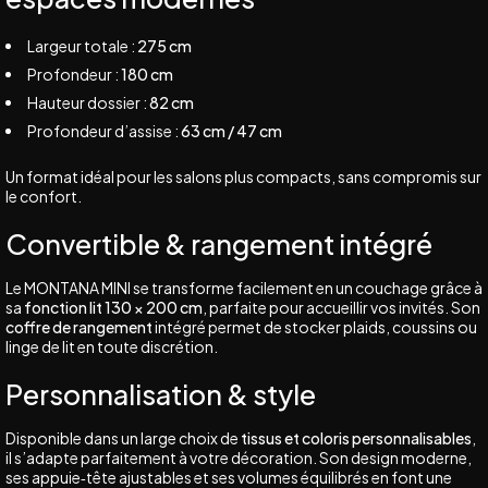
Largeur totale :
275 cm
Profondeur :
180 cm
Hauteur dossier :
82 cm
Profondeur d’assise :
63 cm / 47 cm
Un format idéal pour les salons plus compacts, sans compromis sur
le confort.
Convertible & rangement intégré
Le MONTANA MINI se transforme facilement en un couchage grâce à
sa
fonction lit 130 × 200 cm
, parfaite pour accueillir vos invités. Son
coffre de rangement
intégré permet de stocker plaids, coussins ou
linge de lit en toute discrétion.
Personnalisation & style
Disponible dans un large choix de
tissus et coloris personnalisables
,
il s’adapte parfaitement à votre décoration. Son design moderne,
ses appuie‑tête ajustables et ses volumes équilibrés en font une