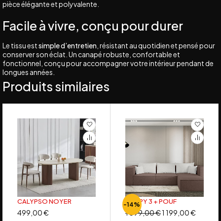
pièce élégante et polyvalente.
Facile à vivre, conçu pour durer
Le tissu est
simple d’entretien
, résistant au quotidien et pensé pour
conserver son éclat. Un canapé robuste, confortable et
fonctionnel, conçu pour accompagner votre intérieur pendant de
longues années.
Produits similaires
CALYPSO NOYER
POPPY 3 + POUF
-14%
499,00
€
1 399,00
€
1 199,00
€