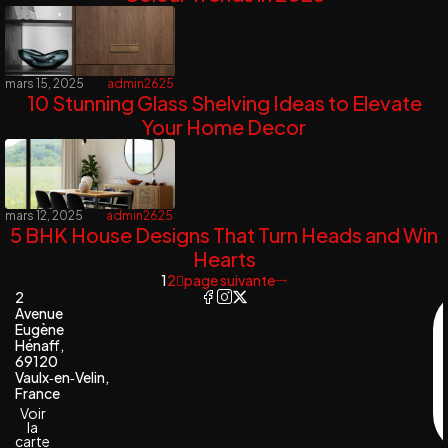
mars 15, 2025
admin2625
10 Stunning Glass Shelving Ideas to Elevate
Your Home Decor
mars 12, 2025
admin2625
5 BHK House Designs That Turn Heads and Win
Hearts
1
2
page suivante
2
Avenue
Eugène
Hénaff,
69120
Vaulx‑en‑Velin,
France
Voir
la
carte