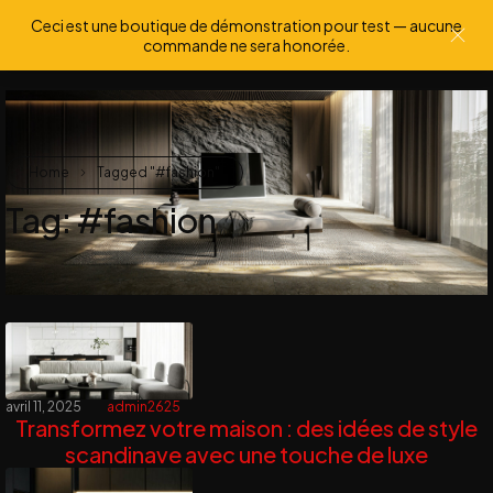
Ceci est une boutique de démonstration pour test — aucune
0
0
commande ne sera honorée.
Home
Tagged "#fashion"
Tag: #fashion
avril 11, 2025
admin2625
Transformez votre maison : des idées de style
scandinave avec une touche de luxe